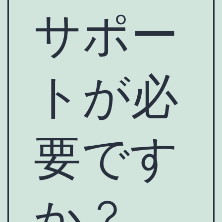
サポー
トが必
要です
か ?